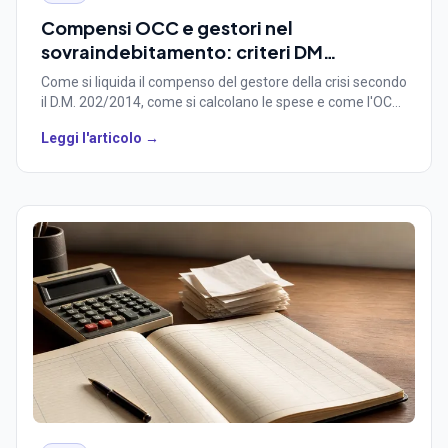
Compensi OCC e gestori nel
sovraindebitamento: criteri DM
202/2014, spese e distribuzione
Come si liquida il compenso del gestore della crisi secondo
il D.M. 202/2014, come si calcolano le spese e come l'OCC
distribuisce i compensi e le ritenute per regime fiscale.
Leggi l'articolo →