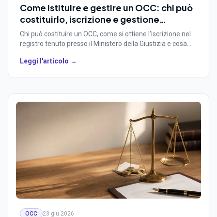
Come istituire e gestire un OCC: chi può
costituirlo, iscrizione e gestione
operativa
Chi può costituire un OCC, come si ottiene l'iscrizione nel
registro tenuto presso il Ministero della Giustizia e cosa
serve per gestirlo ogni giorno. Guida per ordini, camere di
Leggi l'articolo →
commercio ed enti che valutano di aprire un organismo.
OCC
23 giu 2026