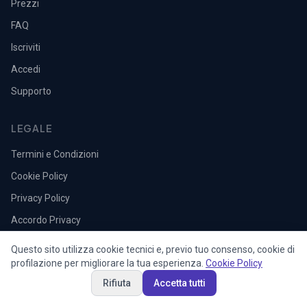
Prezzi
FAQ
Iscriviti
Accedi
Supporto
LEGALE
Termini e Condizioni
Cookie Policy
Privacy Policy
Accordo Privacy
Questo sito utilizza cookie tecnici e, previo tuo consenso, cookie di
profilazione per migliorare la tua esperienza.
Cookie Policy
Rifiuta
Accetta tutti
© 2026 Lexdebita SRL. Tutti i diritti riservati.
Lexdebita S.r.l. — P.IVA 05968190875