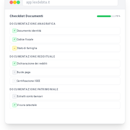
app.lexdebita.it
Checklist Documenti
75
%
DOCUMENTAZIONE ANAGRAFICA
Documento identità
✓
Codice fiscale
✓
Stato di famiglia
→
DOCUMENTAZIONE REDDITUALE
Dichiarazione dei redditi
✓
Buste paga
○
Certificazione ISEE
—
DOCUMENTAZIONE PATRIMONIALE
Estratti conto bancari
○
Visura catastale
✓
✦ AI: 2 documenti riconosciuti automaticamente