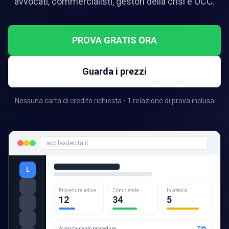
avvocati, commercialisti, gestori della crisi e OCC.
PROVA GRATIS ORA
Guarda i prezzi
Nessuna carta di credito richiesta • 1 relazione di prova inclusa
app.lexdebita.it
L
Procedure attive
Completate
In attesa
12
34
5
Avanzamento procedure
72%