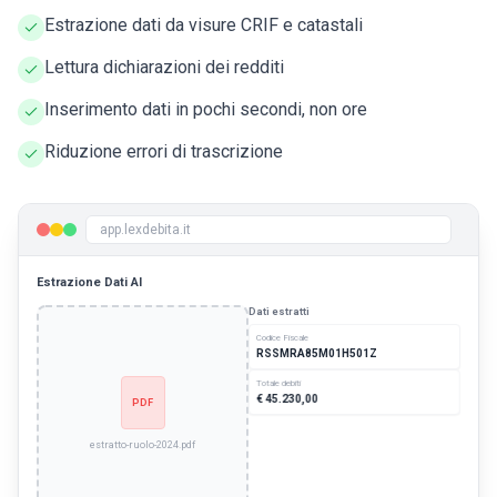
Estrazione dati da visure CRIF e catastali
Lettura dichiarazioni dei redditi
Inserimento dati in pochi secondi, non ore
Riduzione errori di trascrizione
app.lexdebita.it
Estrazione Dati AI
Dati estratti
Codice Fiscale
RSSMRA85M01H501Z
Totale debiti
€ 45.230,00
PDF
Creditore principale
Agenzia Entrate
estratto-ruolo-2024.pdf
Data iscrizione
12/03/2023