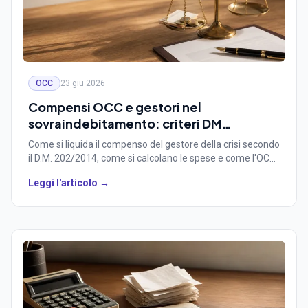
OCC
23 giu 2026
Compensi OCC e gestori nel
sovraindebitamento: criteri DM
202/2014, spese e distribuzione
Come si liquida il compenso del gestore della crisi secondo
il D.M. 202/2014, come si calcolano le spese e come l'OCC
distribuisce i compensi e le ritenute per regime fiscale.
Leggi l'articolo →