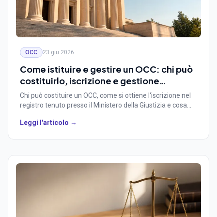
OCC
23 giu 2026
Come istituire e gestire un OCC: chi può
costituirlo, iscrizione e gestione
operativa
Chi può costituire un OCC, come si ottiene l'iscrizione nel
registro tenuto presso il Ministero della Giustizia e cosa
serve per gestirlo ogni giorno. Guida per ordini, camere di
Leggi l'articolo →
commercio ed enti che valutano di aprire un organismo.