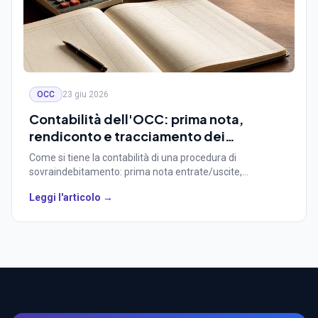
OCC
23 giu 2026
Contabilità dell'OCC: prima nota,
rendiconto e tracciamento dei
pagamenti nel sovraindebitamento
Come si tiene la contabilità di una procedura di
sovraindebitamento: prima nota entrate/uscite,
rendiconto di gestione, relazioni semestrali e
Leggi l'articolo →
tracciamento dei pagamenti ai creditori, con il supporto di
un gestionale OCC dedicato.