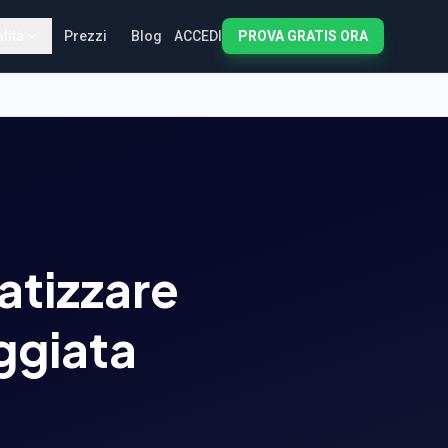
lità
Prezzi
Blog
ACCEDI
PROVA GRATIS ORA
atizzare
ggiata