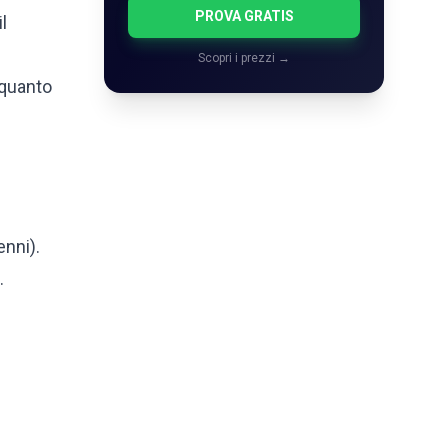
PROVA GRATIS
l
Scopri i prezzi →
 quanto
enni).
.