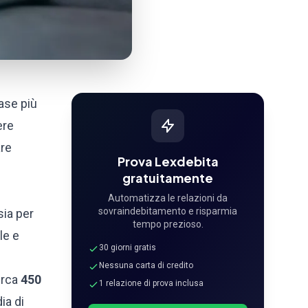
fase più
ere
are
Prova Lexdebita
gratuitamente
Automatizza le relazioni da
sovraindebitamento e risparmia
sia per
tempo prezioso.
le e
30 giorni gratis
Nessuna carta di credito
irca
450
1 relazione di prova inclusa
ia di