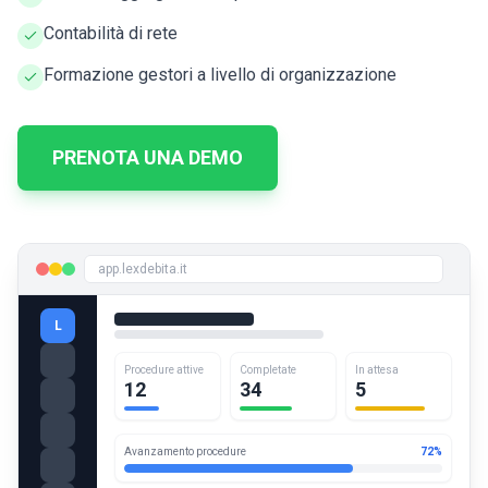
Contabilità di rete
Formazione gestori a livello di organizzazione
PRENOTA UNA DEMO
app.lexdebita.it
L
Procedure attive
Completate
In attesa
12
34
5
Avanzamento procedure
72%