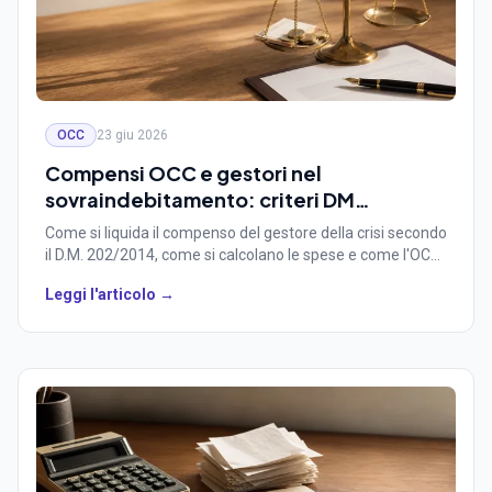
OCC
23 giu 2026
Compensi OCC e gestori nel
sovraindebitamento: criteri DM
202/2014, spese e distribuzione
Come si liquida il compenso del gestore della crisi secondo
il D.M. 202/2014, come si calcolano le spese e come l'OCC
distribuisce i compensi e le ritenute per regime fiscale.
Leggi l'articolo →