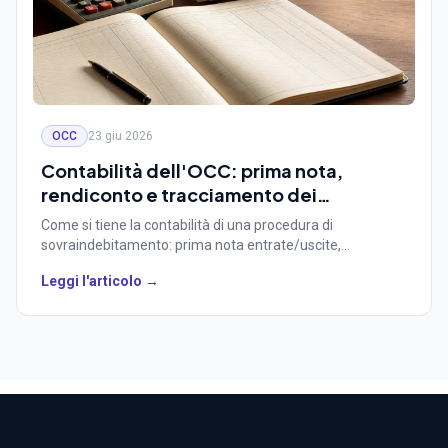
OCC
23 giu 2026
Contabilità dell'OCC: prima nota,
rendiconto e tracciamento dei
pagamenti nel sovraindebitamento
Come si tiene la contabilità di una procedura di
sovraindebitamento: prima nota entrate/uscite,
rendiconto di gestione, relazioni semestrali e
Leggi l'articolo →
tracciamento dei pagamenti ai creditori, con il supporto di
un gestionale OCC dedicato.