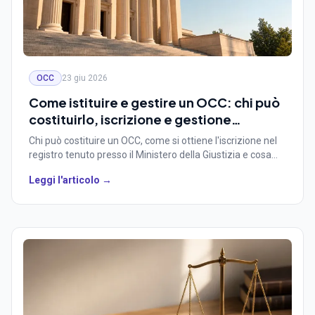
OCC
23 giu 2026
Come istituire e gestire un OCC: chi può
costituirlo, iscrizione e gestione
operativa
Chi può costituire un OCC, come si ottiene l'iscrizione nel
registro tenuto presso il Ministero della Giustizia e cosa
serve per gestirlo ogni giorno. Guida per ordini, camere di
Leggi l'articolo →
commercio ed enti che valutano di aprire un organismo.